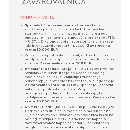
PONUDBA VSEBUJE
Specialistične zdravstvene storitve
- kritje
stroškov specialistično ambulantnih zdravstvenih
storitev - prvi in kontrolni specialistični pregledi,
enostavne in zahtevne diagnostične preiskave (RTG,
MR, CT, UZ, kolonoskopija, laboratorijske preiskave
itd.) in enostavni ambulantni posegi.
Zavarovalna
vsota: 10.000 EUR
Zdravila - kritje stroškov zdravil, ki jih na beli recept
predpiše zdravnik specialist ob izvedbi zdravstvene
storitve.
Zavarovalna vsota: 200 EUR
Ambulantna rehabilitacija
- kritje stroškov izvedbe
različnih vrst rehabilitacije določene na podlagi
medicinske indikacije. Vključuje fizioterapijo,
psihoterapijo, protibolečinsko terapijo in logopedijo.
Zavarovalna vsota: 300 EUR
• Operacije - osnovni
paket - kritje stroškov več kot 55 operativnih
posegov na podlagi medicinske indikacije, kot
nadaljevanje specialistične obravnave.
Zavarovalna
vsota:
10.000 EUR
Dr. Merkur
- Omogoča dostop do posveta na daljavo
z zdravnikom družinske medicine o morebitnih ne
nujnih zdravstvenih težavah. Zavarovalnica lahko na
podlagi mnenja Dr. Merkur izda interno napotilo in
tako zavarovanca napoti na nadaljnji specialistični
pregled v okviru zavarovalnih kritij tega zavarovanja.