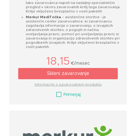
tako zavarovanca napoti na nadaljnji specialistični
pregled v okviru zavarovalnih kritij tega zavarovanja.
Kritje vključeno brezplačno v vseh paketih.
Merkur MediTočka
– asistenčne storitve - je
asistenčni center zavarovalnice, ki zavarovancu
zagotavlja informacije o zavarovanju, o izvajalcih
zdravstvenih storitev, o pogojih in načinu
uveljavljanja pravic, pomoč pri uveljavljanju pravic iz
zavarovanja in organizacijo zdravstvenih storitev pri
pogodbenih izvajalcih. Kritje vključeno brezplačno v
vseh paketih.
18,15
€/mesec
Skleni zavarovanje
Informacije o zavarovalnem produktu
V
Primerjaj