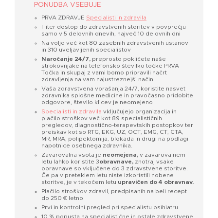
PONUDBA VSEBUJE
PRVA ZDRAVJE
Specialisti in zdravila
Hiter dostop do zdravstvenih storitev v povprečju
samo v 5 delovnih dnevih, največ 10 delovnih dni
Na voljo več kot 80 zasebnih zdravstvenih ustanov
in 310 uveljavljenih specialistov
Naročanje 24/7
,
preprosto pokličete naše
strokovnjake na telefonsko številko točke PRVA
Točka in skupaj z vami bomo pripravili načrt
zdravljenja na vam najustreznejši način.
Vaša zdravstvena vprašanja 24/7, koristite nasvet
zdravnika splošne medicine in pravočasno pridobite
odgovore, število klicev je neomejeno
Specialisti in zdravila
vključujejo organizacija in
plačilo stroškov več kot 89 specialističnih
pregledov, diagnostično-terapevtskih postopkov ter
preiskav kot so RTG, EKG, UZ, OCT, EMG, CT, CTA,
MR, MRA, polipektomija, blokada in drugi na podlagi
napotnice osebnega zdravnika.
Zavarovalna vsota je
neomejena,
v zavarovalnem
letu lahko koristite 3
obravnave,
znotraj vsake
obravnave so vključene do 3 zdravstvene storitve.
Če pa v preteklem letu niste izkoristili nobene
storitve, je v tekočem letu
upravičen do 4 obravnav.
Plačilo stroškov zdravil, predpisanih na beli recept
do 250 € letno
Prvi in kontrolni pregled pri specialistu psihiatru.
10 % popusta na specialistične in ostale zdravstvene