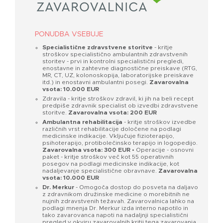
PONUDBA VSEBUJE
Specialistične zdravstvene storitve
- kritje
stroškov specialistično ambulantnih zdravstvenih
storitev - prvi in kontrolni specialistični pregledi,
enostavne in zahtevne diagnostične preiskave (RTG,
MR, CT, UZ, kolonoskopija, laboratorijske preiskave
itd.) in enostavni ambulantni posegi.
Zavarovalna
vsota: 10.000 EUR
Zdravila - kritje stroškov zdravil, ki jih na beli recept
predpiše zdravnik specialist ob izvedbi zdravstvene
storitve.
Zavarovalna vsota: 200 EUR
Ambulantna rehabilitacija
- kritje stroškov izvedbe
različnih vrst rehabilitacije določene na podlagi
medicinske indikacije. Vključuje fizioterapijo,
psihoterapijo, protibolečinsko terapijo in logopedijo.
Zavarovalna vsota: 300 EUR
• Operacije - osnovni
paket - kritje stroškov več kot 55 operativnih
posegov na podlagi medicinske indikacije, kot
nadaljevanje specialistične obravnave.
Zavarovalna
vsota:
10.000 EUR
Dr. Merkur
- Omogoča dostop do posveta na daljavo
z zdravnikom družinske medicine o morebitnih ne
nujnih zdravstvenih težavah. Zavarovalnica lahko na
podlagi mnenja Dr. Merkur izda interno napotilo in
tako zavarovanca napoti na nadaljnji specialistični
pregled v okviru zavarovalnih kritij tega zavarovanja.