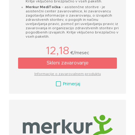
Kritje vključeno brezplačno v vseh paketih.
Merkur MediTočka
– asistenčne storitve - je
asistenčni center zavarovalnice, ki zavarovancu
zagotavlja informacije o zavarovanju, o izvajalcih
zdravstvenih storitev, o pogojih in načinu
uveljavljanja pravic, pomoč pri uveljavljanju pravic iz
zavarovanja in organizacijo zdravstvenih storitev pri
pogodbenih izvajalcih. Kritje vključeno brezplačno v
vseh paketih.
12,18
€/mesec
Skleni zavarovanje
Informacije o zavarovalnem produktu
V
Primerjaj