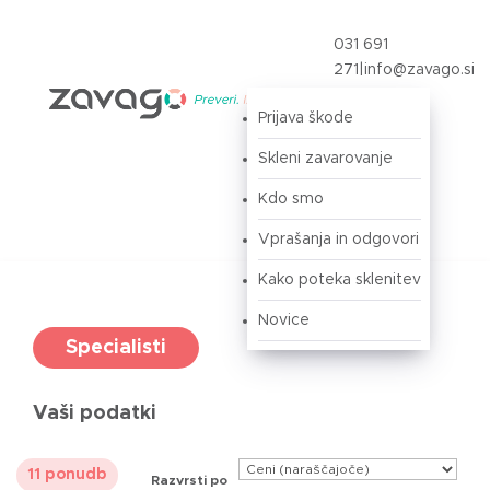
031 691
271
|
info@zavago.si
Prijava škode
Prijava
Skleni zavarovanje
Kdo smo
Vprašanja in odgovori
Kako poteka sklenitev
Novice
Specialisti
Vaši podatki
11 ponudb
Razvrsti po