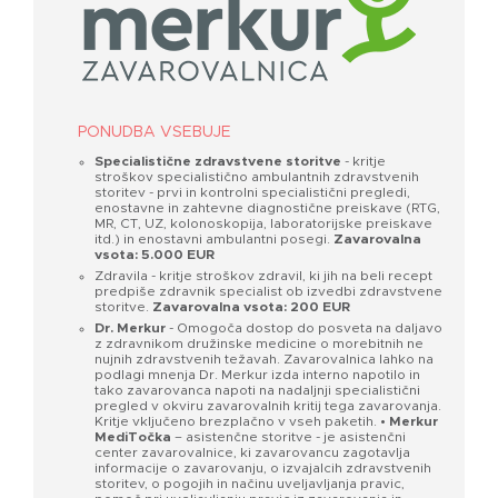
PONUDBA VSEBUJE
Specialistične zdravstvene storitve
- kritje
stroškov specialistično ambulantnih zdravstvenih
storitev - prvi in kontrolni specialistični pregledi,
enostavne in zahtevne diagnostične preiskave (RTG,
MR, CT, UZ, kolonoskopija, laboratorijske preiskave
itd.) in enostavni ambulantni posegi.
Zavarovalna
vsota: 5.000 EUR
Zdravila - kritje stroškov zdravil, ki jih na beli recept
predpiše zdravnik specialist ob izvedbi zdravstvene
storitve.
Zavarovalna vsota: 200 EUR
Dr. Merkur
- Omogoča dostop do posveta na daljavo
z zdravnikom družinske medicine o morebitnih ne
nujnih zdravstvenih težavah. Zavarovalnica lahko na
podlagi mnenja Dr. Merkur izda interno napotilo in
tako zavarovanca napoti na nadaljnji specialistični
pregled v okviru zavarovalnih kritij tega zavarovanja.
Kritje vključeno brezplačno v vseh paketih.
• Merkur
MediTočka
– asistenčne storitve - je asistenčni
center zavarovalnice, ki zavarovancu zagotavlja
informacije o zavarovanju, o izvajalcih zdravstvenih
storitev, o pogojih in načinu uveljavljanja pravic,