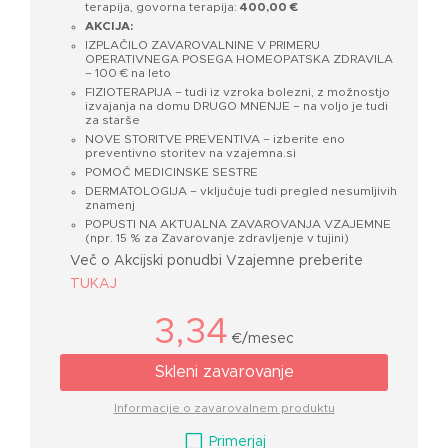
terapija, govorna terapija:
400,00 €
AKCIJA:
IZPLAČILO ZAVAROVALNINE V PRIMERU
OPERATIVNEGA POSEGA HOMEOPATSKA ZDRAVILA
– 100 € na leto
FIZIOTERAPIJA – tudi iz vzroka bolezni, z možnostjo
izvajanja na domu DRUGO MNENJE – na voljo je tudi
za starše
NOVE STORITVE PREVENTIVA – izberite eno
preventivno storitev na vzajemna.si
POMOČ MEDICINSKE SESTRE
DERMATOLOGIJA – vključuje tudi pregled nesumljivih
znamenj
POPUSTI NA AKTUALNA ZAVAROVANJA VZAJEMNE
(npr. 15 % za Zavarovanje zdravljenje v tujini)
Več o Akcijski ponudbi Vzajemne preberite
TUKAJ
3,34
€/mesec
Skleni zavarovanje
Informacije o zavarovalnem produktu
V
Primerjaj