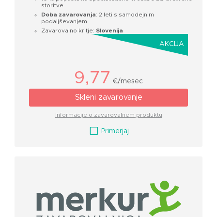
storitve
Doba zavarovanja
: 2 leti s samodejnim
podaljševanjem
Zavarovalno kritje:
Slovenija
AKCIJA
9,77
€/mesec
Skleni zavarovanje
Informacije o zavarovalnem produktu
V
Primerjaj