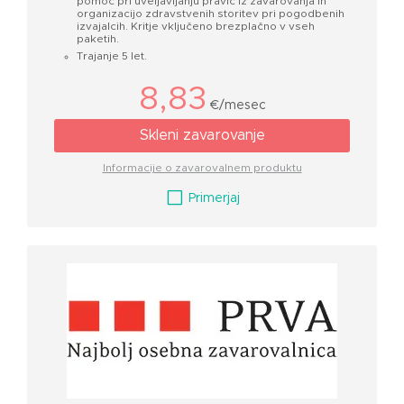
pomoč pri uveljavljanju pravic iz zavarovanja in
organizacijo zdravstvenih storitev pri pogodbenih
izvajalcih. Kritje vključeno brezplačno v vseh
paketih.
Trajanje 5 let.
8,83
€/mesec
Skleni zavarovanje
Informacije o zavarovalnem produktu
V
Primerjaj