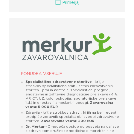
V
Primerjaj
PONUDBA VSEBUJE
Specialistične zdravstvene storitve
- kritje
stroškov specialistično ambulantnih zdravstvenih
storitev - prvi in kontrolni specialistični pregledi,
enostavne in zahtevne diagnostične preiskave (RTG,
MR, CT, UZ, kolonoskopija, laboratorijske preiskave
itd.) in enostavni ambulantni posegi.
Zavarovalna
vsota: 5.000 EUR
Zdravila - kritje stroškov zdravil, ki jih na beli recept
predpiše zdravnik specialist ob izvedbi zdravstvene
storitve.
Zavarovalna vsota: 200 EUR
Dr. Merkur
- Omogoča dostop do posveta na daljavo
z zdravnikom družinske medicine o morebitnih ne