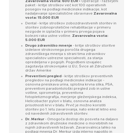
Zavarovalna vsota: 600 EUR
• Operacije - razširjeni
paket - kritje stroškov več kot 100 operativnih
posegov na podlagi medicinske indikacije, kot
nadaljevanje specialistične obravnave
Zavarovalna
vsota: 15.000 EUR
Dental - kritje stroškov zobozdravstvenih storitev in
storitev zobnoprotetične rehabilitacije v primeru
nezgode in izplačila v primeru prvega pojava
bolezni raka ustne votline.
Zavarovalna vsota:
5.000 EUR
Drugo zdravniško mnenje
- kritje stroškov storitve
izdelave strokovnega poročila drugega
zdravniškega mnenja s strani tima zdravnikov
specialistov ustrezne specialnosti, za stanja
opredeljena v pogojih. Pogodbeni izvajalec
zagotavlja strokovnjake iz EU, Švice ali Združenih
držav Amerike
Preventivni pregled
- kritje stroškov preventivnih
pregledov na podlagi medicinske indikacije -
osnovna preiskava urina, splošna krvna slika, PSA,
preventivni paradontološki pregled zob in ustne
votline, spirometrija, preventivna
fotopletizmografija, merjenje gleženjskega indeksa,
Helicobacter pylori v blatu, osnovna analiza
prisotnosti krvi v blatu. Prvič je možno koristiti
storitev po 1. letu zavarovanja, nato enkrat letno eno
od navedenih zdravstvenih storitev.
Dr. Merkur
- Omogoča dostop do posveta na daljavo
z zdravnikom družinske medicine o morebitnih ne
nujnih zdravstvenih težavah. Zavarovalnica lahko na
podlagi mnenja Dr. Merkur izda interno napotilo in