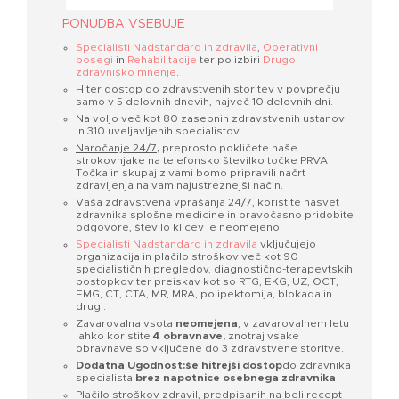
PONUDBA VSEBUJE
Specialisti Nadstandard in zdravila
,
Operativni
posegi
in
Rehabilitacije
ter po izbiri
Drugo
zdravniško mnenje
.
Hiter dostop do zdravstvenih storitev v povprečju
samo v 5 delovnih dnevih, največ 10 delovnih dni.
Na voljo več kot 80 zasebnih zdravstvenih ustanov
in 310 uveljavljenih specialistov
Naročanje 24/7
,
preprosto pokličete naše
strokovnjake na telefonsko številko točke PRVA
Točka in skupaj z vami bomo pripravili načrt
zdravljenja na vam najustreznejši način.
Vaša zdravstvena vprašanja 24/7, koristite nasvet
zdravnika splošne medicine in pravočasno pridobite
odgovore, število klicev je neomejeno
Specialisti Nadstandard in zdravila
vključujejo
organizacija in plačilo stroškov več kot 90
specialističnih pregledov, diagnostično-terapevtskih
postopkov ter preiskav kot so RTG, EKG, UZ, OCT,
EMG, CT, CTA, MR, MRA, polipektomija, blokada in
drugi.
Zavarovalna vsota
neomejena
, v zavarovalnem letu
lahko koristite
4 obravnave,
znotraj vsake
obravnave so vključene do 3 zdravstvene storitve.
Dodatna Ugodnost:
še hitrejši dostop
do zdravnika
specialista
brez napotnice osebnega zdravnika
Plačilo stroškov zdravil, predpisanih na beli recept