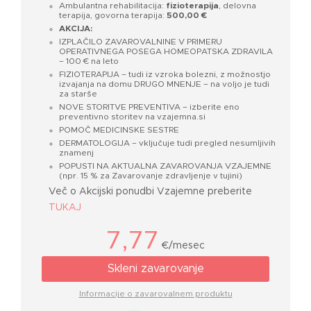
Ambulantna rehabilitacija:
fizioterapija
, delovna
terapija, govorna terapija:
500,00 €
AKCIJA:
IZPLAČILO ZAVAROVALNINE V PRIMERU
OPERATIVNEGA POSEGA HOMEOPATSKA ZDRAVILA
– 100 € na leto
FIZIOTERAPIJA – tudi iz vzroka bolezni, z možnostjo
izvajanja na domu DRUGO MNENJE – na voljo je tudi
za starše
NOVE STORITVE PREVENTIVA – izberite eno
preventivno storitev na vzajemna.si
POMOČ MEDICINSKE SESTRE
DERMATOLOGIJA – vključuje tudi pregled nesumljivih
znamenj
POPUSTI NA AKTUALNA ZAVAROVANJA VZAJEMNE
(npr. 15 % za Zavarovanje zdravljenje v tujini)
Več o Akcijski ponudbi Vzajemne preberite
TUKAJ
7,77
€/mesec
Skleni zavarovanje
Informacije o zavarovalnem produktu