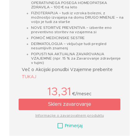
OPERATIVNEGA POSEGA HOMEOPATSKA
ZDRAVILA – 100 € na leto
FIZIOTERAPIJA – tudi iz vzroka bolezni, z
možnostjo izvajanja na domu DRUGO MNENJE – na
voljo je tudi za starše
NOVE STORITVE PREVENTIVA – izberite eno
preventivno storitev na vzajemna.si
POMOČ MEDICINSKE SESTRE
DERMATOLOGIJA – vključuje tudi pregled
nesumljivih znamenj
POPUSTI NA AKTUALNA ZAVAROVANJA
VZAJEMNE (npr. 15 % za Zavarovanje zdravljenje
v tujini)
Več o Akcijski ponudbi Vzajemne preberite
TUKAJ
13,31
€/mesec
Skleni zavarovanje
Informacije o zavarovalnem produktu
V
Primerjaj