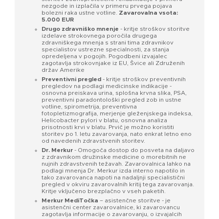
nezgode in izplačila v primeru prvega pojava
bolezni raka ustne votline.
Zavarovalna vsota:
5.000 EUR
Drugo zdravniško mnenje
- kritje stroškov storitve
izdelave strokovnega poročila drugega
zdravniškega mnenja s strani tima zdravnikov
specialistov ustrezne specialnosti, za stanja
opredeljena v pogojih. Pogodbeni izvajalec
zagotavlja strokovnjake iz EU, Švice ali Združenih
držav Amerike
Preventivni pregled
- kritje stroškov preventivnih
pregledov na podlagi medicinske indikacije -
osnovna preiskava urina, splošna krvna slika, PSA,
preventivni paradontološki pregled zob in ustne
votline, spirometrija, preventivna
fotopletizmografija, merjenje gleženjskega indeksa,
Helicobacter pylori v blatu, osnovna analiza
prisotnosti krvi v blatu. Prvič je možno koristiti
storitev po 1. letu zavarovanja, nato enkrat letno eno
od navedenih zdravstvenih storitev.
Dr. Merkur
- Omogoča dostop do posveta na daljavo
z zdravnikom družinske medicine o morebitnih ne
nujnih zdravstvenih težavah. Zavarovalnica lahko na
podlagi mnenja Dr. Merkur izda interno napotilo in
tako zavarovanca napoti na nadaljnji specialistični
pregled v okviru zavarovalnih kritij tega zavarovanja.
Kritje vključeno brezplačno v vseh paketih.
Merkur MediTočka
– asistenčne storitve - je
asistenčni center zavarovalnice, ki zavarovancu
zagotavlja informacije o zavarovanju, o izvajalcih