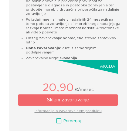
delovnih dnevnih in preverite pravilnost že
postavljene diagnoze in postopka zdravljenja ter
pridobite morebiti drugačna priporočila za nadaljnje
zdravljenje
Po izdaji mnenja imate v nadaljnjih 24 mesecih na
temo poteka zdravljenja ali morebitnega nadaljnjega
razvoja bolezni imate možnost koristiti 4 telefonske
ali video posvete
Obseg zavarovanja: neomejeno število zahtevkov
letno
Doba zavarovanja
: 2 leti s samodejnim
podaljševanjem
Zavarovalno kritje:
Slovenija
AKCIJA
20,90
€/mesec
Skleni zavarovanje
Informacije o zavarovalnem produktu
V
Primerjaj