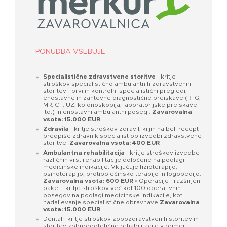
PONUDBA VSEBUJE
Specialistične zdravstvene storitve
- kritje
stroškov specialistično ambulantnih zdravstvenih
storitev - prvi in kontrolni specialistični pregledi,
enostavne in zahtevne diagnostične preiskave (RTG,
MR, CT, UZ, kolonoskopija, laboratorijske preiskave
itd.) in enostavni ambulantni posegi.
Zavarovalna
vsota: 15.000 EUR
Zdravila
- kritje stroškov zdravil, ki jih na beli recept
predpiše zdravnik specialist ob izvedbi zdravstvene
storitve.
Zavarovalna vsota: 400 EUR
Ambulantna rehabilitacija
- kritje stroškov izvedbe
različnih vrst rehabilitacije določene na podlagi
medicinske indikacije. Vključuje fizioterapijo,
psihoterapijo, protibolečinsko terapijo in logopedijo.
Zavarovalna vsota: 600 EUR
• Operacije - razširjeni
paket - kritje stroškov več kot 100 operativnih
posegov na podlagi medicinske indikacije, kot
nadaljevanje specialistične obravnave
Zavarovalna
vsota: 15.000 EUR
Dental - kritje stroškov zobozdravstvenih storitev in
storitev zobnoprotetične rehabilitacije v primeru