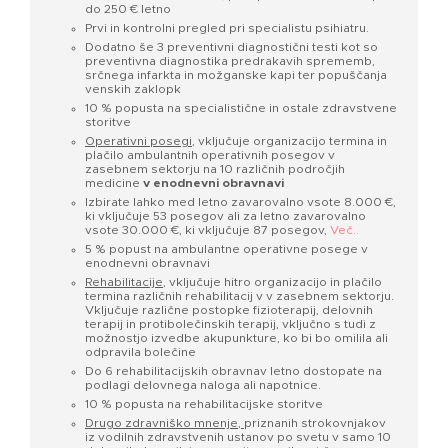
do 250 € letno
Prvi in kontrolni pregled pri specialistu psihiatru.
Dodatno še 3 preventivni diagnostični testi kot so
preventivna diagnostika predrakavih sprememb,
srčnega infarkta in možganske kapi ter popuščanja
venskih zaklopk
10 % popusta na specialistične in ostale zdravstvene
storitve
Operativni posegi
, vključuje organizacijo termina in
plačilo ambulantnih operativnih posegov v
zasebnem sektorju na 10 različnih področjih
medicine
v enodnevni obravnavi
Izbirate lahko med letno zavarovalno vsote 8.000 €,
ki vključuje 53 posegov ali za letno zavarovalno
vsote 30.000 €, ki vključuje 87 posegov,
Več..
5 % popust na ambulantne operativne posege v
enodnevni obravnavi
Rehabilitacije,
vključuje hitro organizacijo in plačilo
termina različnih rehabilitacij v v zasebnem sektorju.
Vključuje različne postopke fizioterapij, delovnih
terapij in protibolečinskih terapij, vključno s tudi z
možnostjo izvedbe akupunkture, ko bi bo omilila ali
odpravila bolečine
Do 6 rehabilitacijskih obravnav letno dostopate na
podlagi delovnega naloga ali napotnice.
10 % popusta na rehabilitacijske storitve
Drugo zdravniško mnenje,
priznanih strokovnjakov
iz vodilnih zdravstvenih ustanov po svetu v samo 10