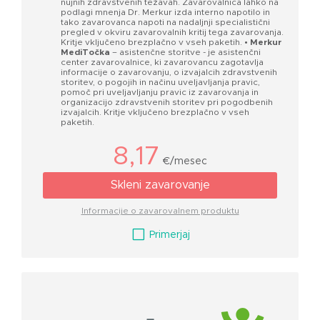
nujnih zdravstvenih težavah. Zavarovalnica lahko na
podlagi mnenja Dr. Merkur izda interno napotilo in
tako zavarovanca napoti na nadaljnji specialistični
pregled v okviru zavarovalnih kritij tega zavarovanja.
Kritje vključeno brezplačno v vseh paketih.
• Merkur
MediTočka
– asistenčne storitve - je asistenčni
center zavarovalnice, ki zavarovancu zagotavlja
informacije o zavarovanju, o izvajalcih zdravstvenih
storitev, o pogojih in načinu uveljavljanja pravic,
pomoč pri uveljavljanju pravic iz zavarovanja in
organizacijo zdravstvenih storitev pri pogodbenih
izvajalcih. Kritje vključeno brezplačno v vseh
paketih.
8,17
€/mesec
Skleni zavarovanje
Informacije o zavarovalnem produktu
V
Primerjaj