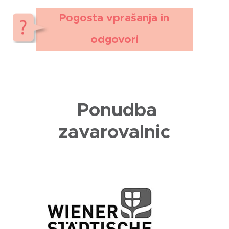
Pogosta vprašanja in
odgovori
Ponudba
zavarovalnic