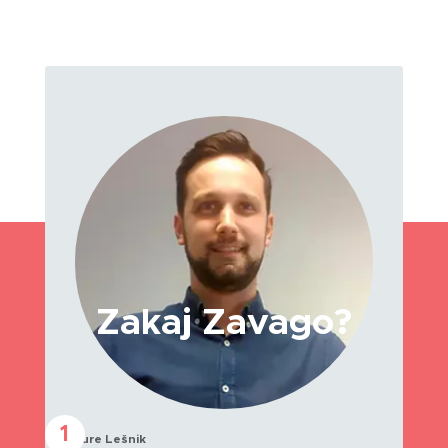
Zakaj Zavago?
1
Jure Lešnik