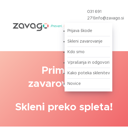
031 691
271
|
info@zavago.si
Prijava škode
Prijava
Skleni zavarovanje
Kdo smo
Vprašanja in odgovori
Primerjaj
Kako poteka sklenitev
zavarovalnice!
Novice
Skleni preko spleta!