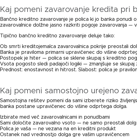
Kaj pomeni zavarovanje kredita pri 
Bančno kreditno zavarovanje je polica ki jo banka ponudi 
zavarovalnice dolžne jasno razkriti pogoje zavarovanja — v
Tipično bančno kreditno zavarovanje deluje tako:
Ob smrti kreditojemalca zavarovalnica pokrije preostali do
Banka je praviloma primarni upravičenec do višine odprte
Postopek je hiter — polica se sklene skupaj s kreditno p
Vsota pogosto sledi padajoči logiki — zmanjšuje se skupaj
Prednost: enostavnost in hitrost. Slabost: polica je prav
Kaj pomeni samostojno urejeno zava
Samostojna rešitev pomeni da sami izberete riziko življenjsko
banka postane upravičenec do višine odprtega dolga.
Izbirate med več zavarovalnicami in ponudbami
Sami določite zavarovalno vsoto — ne samo preostali dolg
Polica je vaša — ne vezana na en kreditni produkt
Ostanek nad vrednostjo dolga gre vašim upravičencem