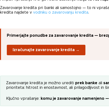
Zavarovanje kredita pri banki ali samostojno — to ni vpra
kredita najdete v
vodniku o zavarovanju kredita
.
Primerjajte ponudbe za zavarovanje kredita — brezp
Izračunajte zavarovanje kredita →
Zavarovanje kredita je možno urediti
prek banke
ali
sa
prioriteta: hitrost in enostavnost, ali prilagodljivost in ši
Ključno vprašanje:
komu je zavarovanje namenjeno — ba