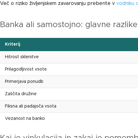
Več o riziko življenjskem zavarovanju preberite v
vodniku o
Banka ali samostojno: glavne razlike
Kriterij
Hitrost sklenitve
Prilagodljivost vsote
Primerjava ponudb
Zaščita družine
Fiksna ali padajoča vsota
Vezanost na banko