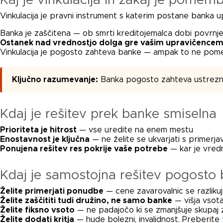
Kaj je vinkulacija in zakaj je pomem
Vinkulacija je pravni instrument s katerim postane banka u
Banka je zaščitena — ob smrti kreditojemalca dobi povrnje
Ostanek nad vrednostjo dolga gre vašim upravičence
Vinkulacija je pogosto zahteva banke — ampak to ne pomeni 
Ključno razumevanje:
Banka pogosto zahteva ustrezno z
Kdaj je rešitev prek banke smiselna
Prioriteta je hitrost
— vse uredite na enem mestu
Enostavnost je ključna
— ne želite se ukvarjati s primerja
Ponujena rešitev res pokrije vaše potrebe
— kar je vredn
Kdaj je samostojna rešitev pogosto 
Želite primerjati ponudbe
— cene zavarovalnic se razliku
Želite zaščititi tudi družino, ne samo banke
— višja vsot
Želite fiksno vsoto
— ne padajočo ki se zmanjšuje skupaj
Želite dodati kritja
— hude bolezni, invalidnost. Preberite