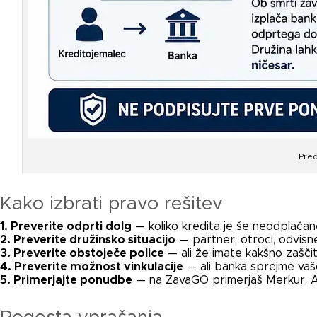
Pred
Kako izbrati pravo rešitev
1. Preverite odprti dolg
— koliko kredita je še neodplača
2. Preverite družinsko situacijo
— partner, otroci, odvis
3. Preverite obstoječe police
— ali že imate kakšno zašči
4. Preverite možnost vinkulacije
— ali banka sprejme vašo
5. Primerjajte ponudbe
— na ZavaGO primerjaš Merkur, All