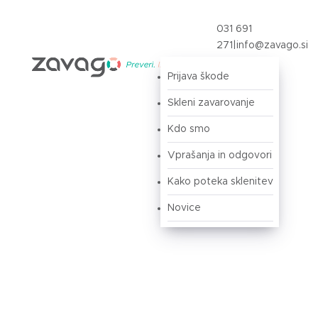
031 691
271
|
info@zavago.si
Prijava škode
Prijava
Skleni zavarovanje
Kdo smo
Vprašanja in odgovori
Kako poteka sklenitev
Novice