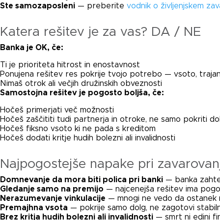
Ste samozaposleni
— preberite
vodnik o življenjskem zav
Katera rešitev je za vas? DA / NE
Banka je OK, če:
Ti je prioriteta hitrost in enostavnost
Ponujena rešitev res pokrije tvojo potrebo — vsoto, trajanj
Nimaš otrok ali večjih družinskih obveznosti
Samostojna rešitev je pogosto boljša, če:
Hočeš primerjati več možnosti
Hočeš zaščititi tudi partnerja in otroke, ne samo pokriti do
Hočeš fiksno vsoto ki ne pada s kreditom
Hočeš dodati kritje hudih bolezni ali invalidnosti
Najpogostejše napake pri zavarovanj
Domnevanje da mora biti polica pri banki
— banka zahtev
Gledanje samo na premijo
— najcenejša rešitev ima pogos
Nerazumevanje vinkulacije
— mnogi ne vedo da ostanek n
Premajhna vsota
— pokrije samo dolg, ne zagotovi stabiln
Brez kritja hudih bolezni ali invalidnosti
— smrt ni edini f