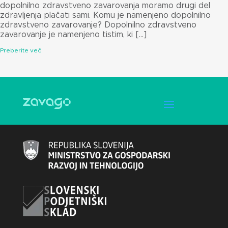
dopolnilno zdravstveno zavarovanja moramo drugi del
zdravljenja plačati sami. Komu je namenjeno dopolnilno
zdravstveno zavarovanje? Dopolnilno zdravstveno
zavarovanje je namenjeno tistim, ki […]
Preberite več