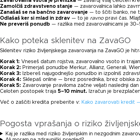
Zavarovalna vsota je prenizka
— zavaruj vsaj celoten kred
Zamolčiš zdravstveno stanje
— zavarovalnica lahko zavrne
Zanašaš se na bančno zavarovanje
— to ščiti banko, ne t
Odlašaš ker si mlad in zdrav
— to je
ravno
pravi čas. Mlajš
Ne preveriš ponudb
— razlika med zavarovalnicami je 30–5
Kako poteka sklenitev na ZavaGO
Sklenitev riziko življenjskega zavarovanja na ZavaGO je hitr
Korak 1:
Vneseš datum rojstva, zavarovalno vsoto in trajan
Korak 2:
Primerjaš ponudbe Merkur, Allianz, Generali, Wie
Korak 3:
Izbereš najugodnejšo ponudbo in izpolniš zdravst
Korak 4:
Sklepaš online — brez posrednika, brez obiska z
Korak 5:
Zavarovanje praviloma začne veljati naslednji dan
Celoten postopek traja
5–10 minut.
Izračun je brezplačen
Več o zaščiti kredita preberite v:
Kako zavarovati kredit 
Pogosta vprašanja o riziko življenj
Kaj je razlika med riziko življenjskim in nezgodnim zavar
Ali moram na zdravniški pregled?