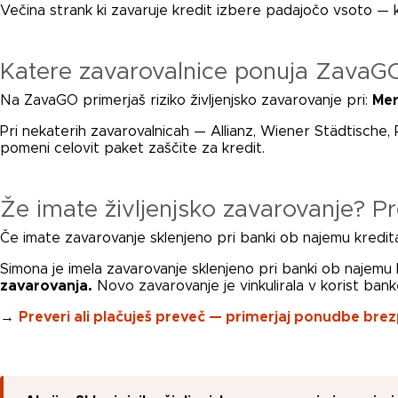
Večina strank ki zavaruje kredit izbere padajočo vsoto — ker
Katere zavarovalnice ponuja ZavaG
Na ZavaGO primerjaš riziko življenjsko zavarovanje pri:
Mer
Pri nekaterih zavarovalnicah — Allianz, Wiener Städtische
pomeni celovit paket zaščite za kredit.
Že imate življenjsko zavarovanje? Pr
Če imate zavarovanje sklenjeno pri banki ob najemu kredi
Simona je imela zavarovanje sklenjeno pri banki ob najemu
zavarovanja.
Novo zavarovanje je vinkulirala v korist bank
→
Preveri ali plačuješ preveč — primerjaj ponudbe bre