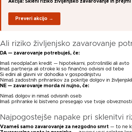
Akcija: Skleni riziko življenjsko zavarovanje in prejm
Preveri akcijo →
Ali riziko življenjsko zavarovanje p
DA — zavarovanje potrebuješ, če:
Imaš neodplačan kredit — hipotekarni, potrošniški ali avto
Imaš partnerja ali otroke ki so finančno odvisni od tebe
Si edini ali glavni vir dohodka v gospodinjstvu
Nimaš zadostnih prihrankov za pokritje dolgov in življenjski
NE — zavarovanje morda ni nujno, če:
Nimaš dolgov in nimaš odvisnih oseb
Imaš prihranke ki bistveno presegajo vse tvoje obveznosti
Najpogostejše napake pri sklenitvi ri
Vzameš samo zavarovanje za nezgodno smrt
— to ne kr