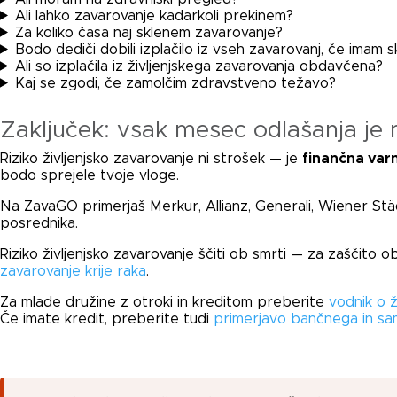
Ali lahko zavarovanje kadarkoli prekinem?
Za koliko časa naj sklenem zavarovanje?
Bodo dediči dobili izplačilo iz vseh zavarovanj, če imam s
Ali so izplačila iz življenjskega zavarovanja obdavčena?
Kaj se zgodi, če zamolčim zdravstveno težavo?
Zaključek: vsak mesec odlašanja je 
Riziko življenjsko zavarovanje ni strošek — je
finančna varno
bodo sprejele tvoje vloge.
Na ZavaGO primerjaš Merkur, Allianz, Generali, Wiener Stä
posrednika.
Riziko življenjsko zavarovanje ščiti ob smrti — za zaščito
zavarovanje krije raka
.
Za mlade družine z otroki in kreditom preberite
vodnik o 
Če imate kredit, preberite tudi
primerjavo bančnega in sa