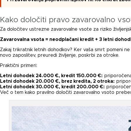
Kako določiti pravo zavarovalno vso
Za določitev ustrezne zavarovalne vsote za riziko življenj
Zavarovalna vsota = neodplačani kredit + 3 letni dohod
Zakaj trikratnik letnih dohodkov? Ker vaša smrt pomeni ne
novo zaposlitev, preuredi življenje, poskrbi za otroke.
Praktični primeri:
Letni dohodek 24.000 €, kredit 150.000 €:
priporočena
Letni dohodek 20.000 €, brez kredita, 2 otroka:
pripor
Letni dohodek 30.000 €, kredit 200.000 €:
priporočen
Več o tem kako pravilno določiti zavarovalno vsoto prebe