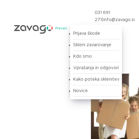
031 691
271
|
info@zavago.si
Prijava škode
Prijava
Skleni zavarovanje
Kdo smo
Vprašanja in odgovori
Kako poteka sklenitev
Novice