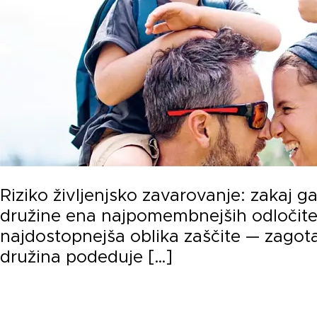
Riziko življenjsko zavarovanje: zakaj 
družine ena najpomembnejših odločitev
najdostopnejša oblika zaščite — zagotav
družina podeduje […]