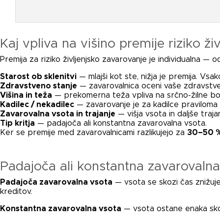
Kaj vpliva na višino premije riziko ž
Premija za riziko življenjsko zavarovanje je individualna — 
Starost ob sklenitvi
— mlajši kot ste, nižja je premija. Vsa
Zdravstveno stanje
— zavarovalnica oceni vaše zdravstven
Višina in teža
— prekomerna teža vpliva na srčno-žilne bole
Kadilec / nekadilec
— zavarovanje je za kadilce praviloma 
Zavarovalna vsota in trajanje
— višja vsota in daljše traja
Tip kritja
— padajoča ali konstantna zavarovalna vsota.
Ker se premije med zavarovalnicami razlikujejo za
30–50 
Padajoča ali konstantna zavarovalna
Padajoča zavarovalna vsota
— vsota se skozi čas znižuj
kreditov.
Konstantna zavarovalna vsota
— vsota ostane enaka skoz