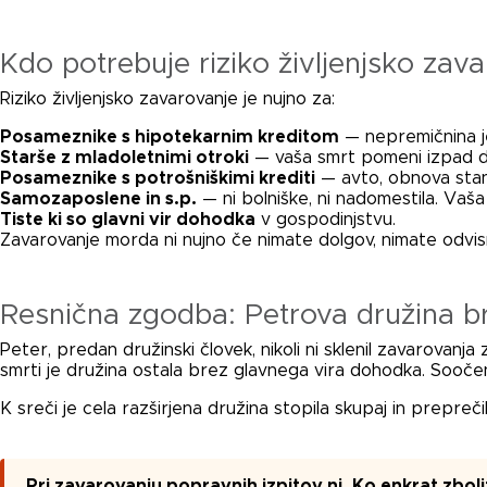
Kdo potrebuje riziko življenjsko zav
Riziko življenjsko zavarovanje je nujno za:
Posameznike s hipotekarnim kreditom
— nepremičnina je
Starše z mladoletnimi otroki
— vaša smrt pomeni izpad do
Posameznike s potrošniškimi krediti
— avto, obnova stan
Samozaposlene in s.p.
— ni bolniške, ni nadomestila. Vaša
Tiste ki so glavni vir dohodka
v gospodinjstvu.
Zavarovanje morda ni nujno če nimate dolgov, nimate odvisn
Resnična zgodba: Petrova družina b
Peter, predan družinski človek, nikoli ni sklenil zavarovan
smrti je družina ostala brez glavnega vira dohodka. Sooče
K sreči je cela razširjena družina stopila skupaj in prepreč
Pri zavarovanju popravnih izpitov ni. Ko enkrat zboli