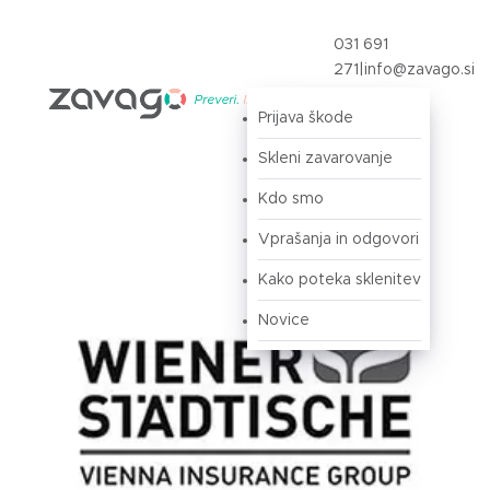
031 691
271
|
info@zavago.si
Prijava škode
Prijava
Skleni zavarovanje
Kdo smo
Vprašanja in odgovori
Kako poteka sklenitev
Novice