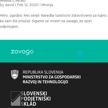
Melisa Cvetko
by
david
|
Feb 12, 2020
|
Mnenja
Hitro, ugodno. Res simpl. Naredila turisticno zdravstveno za tujino,
ko sem šla smučat. Sigurno se vrnem na zavago, ko spet
odpotujem.