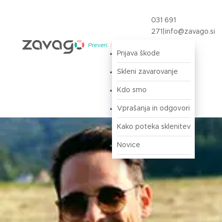
031 691
271
|
info@zavago.si
Prijava škode
Prijava
Skleni zavarovanje
Kdo smo
Vprašanja in odgovori
Kako poteka sklenitev
Novice