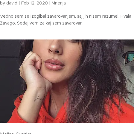
by
david
|
Feb 12, 2020
|
Mnenja
Vedno sem se izogibal zavarovanjem, saj jih nisem razumel. Hvala
Zavago. Sedaj vem za kaj sem zavarovan.