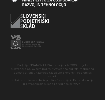
Podjetje FINANČNA HIŠA d.o.o. je leta 2019 prejelo
subvencijo po javnem pozivu “Vavčer za digitalni marketing
(spletna stran)”, katerega razpisuje Slovenski podjetniški
sklad.
Naložbo sofinancirata Republika Slovenija in Evropska unija
iz Evropskega sklada za regionalni razvoj.