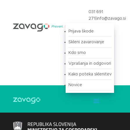
031 691
271
|
info@zavago.si
Prijava škode
Prijava
Skleni zavarovanje
Kdo smo
Vprašanja in odgovori
Kako poteka sklenitev
Novice