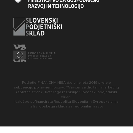
Podjetje FINANČNA HIŠA d.o.o. je leta 2019 prejelo
subvencijo po javnem pozivu “Vavčer za digitalni marketing
(spletna stran)”, katerega razpisuje Slovenski podjetniški
sklad.
Naložbo sofinancirata Republika Slovenija in Evropska unija
iz Evropskega sklada za regionalni razvoj.