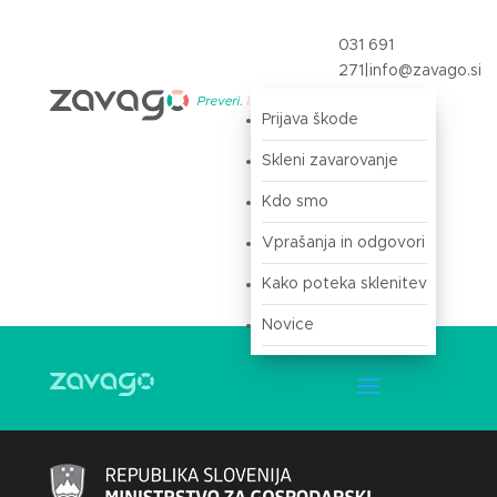
031 691
271
|
info@zavago.si
Prijava škode
Prijava
Skleni zavarovanje
Kdo smo
Vprašanja in odgovori
Kako poteka sklenitev
Novice