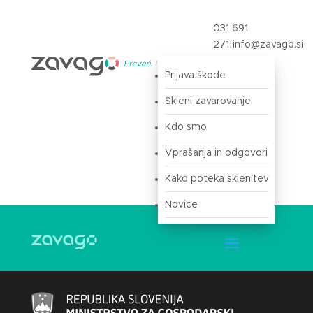
031 691
271
|
info@zavago.si
Prijava škode
Prijava
Skleni zavarovanje
Kdo smo
Vprašanja in odgovori
Kako poteka sklenitev
Novice