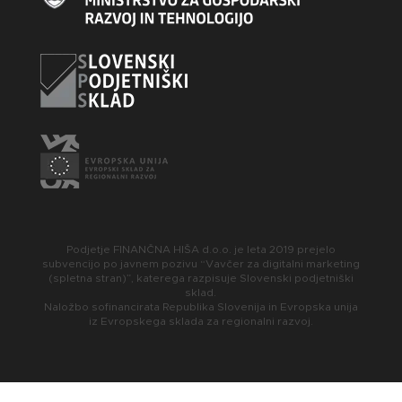
Podjetje FINANČNA HIŠA d.o.o. je leta 2019 prejelo
subvencijo po javnem pozivu “Vavčer za digitalni marketing
(spletna stran)”, katerega razpisuje Slovenski podjetniški
sklad.
Naložbo sofinancirata Republika Slovenija in Evropska unija
iz Evropskega sklada za regionalni razvoj.