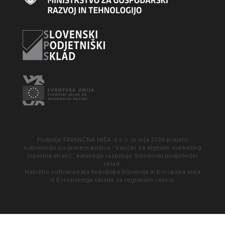
Podjetje FINANČNA HIŠA d.o.o. je leta 2019 prejelo
subvencijo po javnem pozivu “Vavčer za digitalni marketing
(spletna stran)”, katerega razpisuje Slovenski podjetniški
sklad.
Naložbo sofinancirata Republika Slovenija in Evropska unija
iz Evropskega sklada za regionalni razvoj.