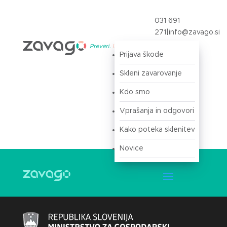
031 691
271
|
info@zavago.si
Prijava škode
Prijava
Skleni zavarovanje
Kdo smo
Vprašanja in odgovori
Kako poteka sklenitev
Novice