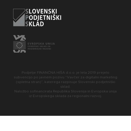
Podjetje FINANČNA HIŠA d.o.o. je leta 2019 prejelo
subvencijo po javnem pozivu “Vavčer za digitalni marketing
(spletna stran)”, katerega razpisuje Slovenski podjetniški
sklad.
Naložbo sofinancirata Republika Slovenija in Evropska unija
iz Evropskega sklada za regionalni razvoj.