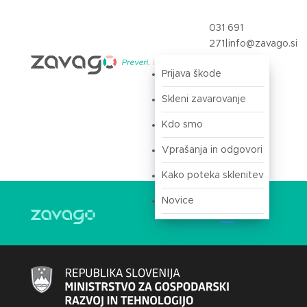
031 691
271
|
info@zavago.si
Prijava škode
Prijava
Skleni zavarovanje
Kdo smo
Vprašanja in odgovori
Kako poteka sklenitev
Novice