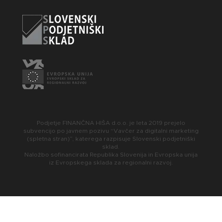
Podjetje FINANČNA HIŠA d.o.o. je leta 2019 prejelo
subvencijo po javnem pozivu “Vavčer za digitalni marketing
(spletna stran)”, katerega razpisuje Slovenski podjetniški
sklad.
Naložbo sofinancirata Republika Slovenija in Evropska unija
iz Evropskega sklada za regionalni razvoj.