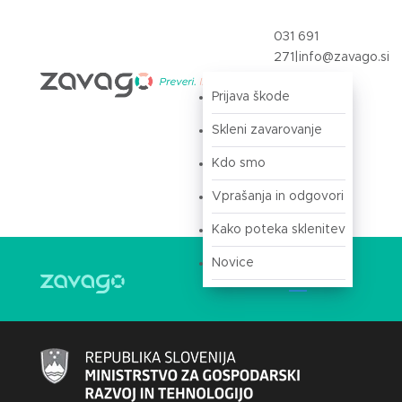
031 691
271
|
info@zavago.si
Prijava škode
Prijava
Skleni zavarovanje
Kdo smo
Vprašanja in odgovori
Kako poteka sklenitev
Novice