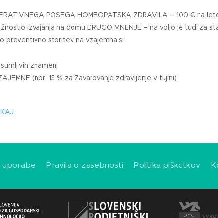
ERATIVNEGA POSEGA HOMEOPATSKA ZDRAVILA – 100 € na let
ožnostjo izvajanja na domu DRUGO MNENJE – na voljo je tudi za st
preventivno storitev na vzajemna.si
sumljivih znamenj
E (npr. 15 % za Zavarovanje zdravljenje v tujini)
KAJ
i uporabe
Pravila o zasebnosti
Politika piškotkov
K