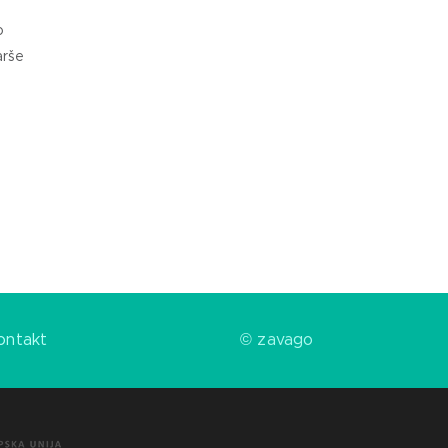
o
arše
ontakt
© zavago