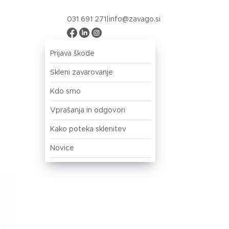
031 691 271
|
info@zavago.si
Prijava
Prijava škode
Skleni zavarovanje
Kdo smo
Vprašanja in odgovori
Kako poteka sklenitev
Novice