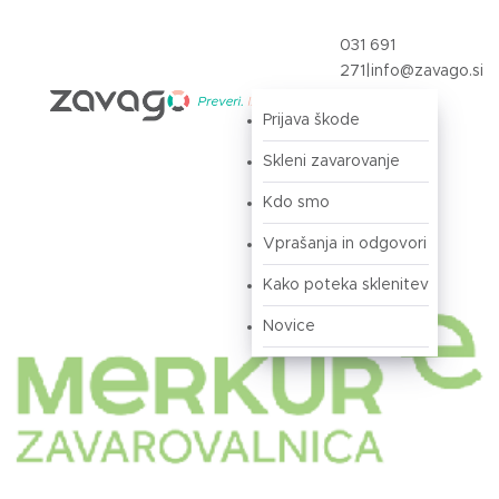
031 691
271
|
info@zavago.si
Prijava škode
Prijava
Skleni zavarovanje
Kdo smo
Vprašanja in odgovori
Kako poteka sklenitev
Novice