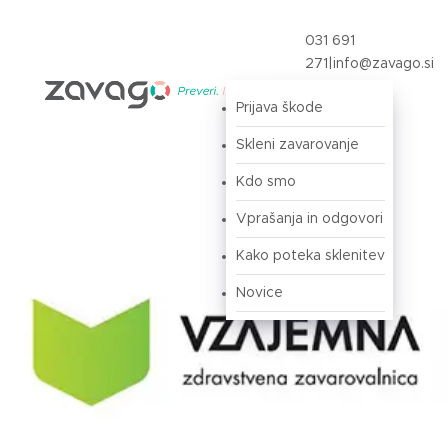
031 691
271
|
info@zavago.si
Prijava škode
Prijava
Skleni zavarovanje
Kdo smo
Vprašanja in odgovori
Kako poteka sklenitev
Novice