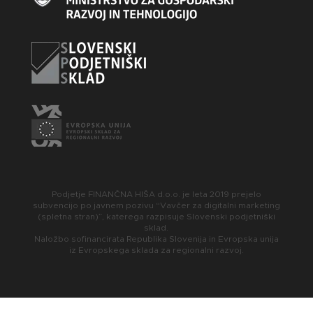
Podjetje FINANČNA HIŠA d.o.o. je leta 2019 prejelo
subvencijo po javnem pozivu “Vavčer za digitalni marketing
(spletna stran)”, katerega razpisuje Slovenski podjetniški
sklad.
Naložbo sofinancirata Republika Slovenija in Evropska unija
iz Evropskega sklada za regionalni razvoj.