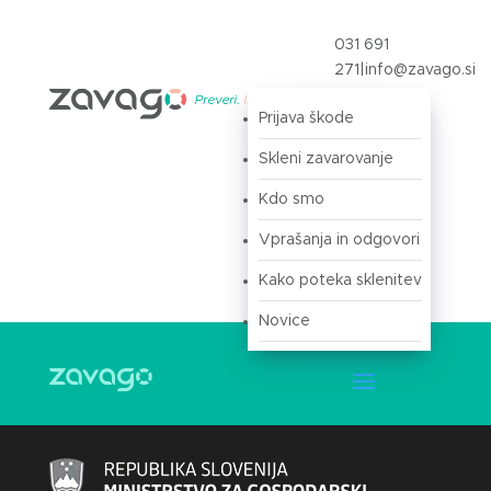
031 691
271
|
info@zavago.si
Prijava škode
Prijava
Skleni zavarovanje
Kdo smo
Vprašanja in odgovori
Kako poteka sklenitev
Novice