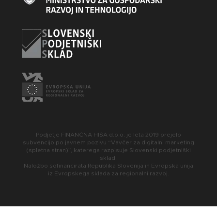
Podjetje FINANČNA HIŠA d.o.o. je leta 2019 prejelo
subvencijo po javnem pozivu “Vavčer za digitalni marketing
(spletna stran)”, katerega razpisuje Slovenski podjetniški
sklad.
Naložbo sofinancirata Republika Slovenija in Evropska unija
iz Evropskega sklada za regionalni razvoj.