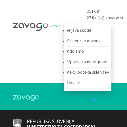
031 691
271
|
info@zavago.si
Prijava škode
Prijava
Skleni zavarovanje
Kdo smo
Vprašanja in odgovori
Kako poteka sklenitev
Novice