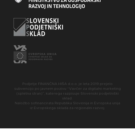
Podjetje FINANČNA HIŠA d.o.o. je leta 2019 prejelo
subvencijo po javnem pozivu “Vavčer za digitalni marketing
(spletna stran)”, katerega razpisuje Slovenski podjetniški
sklad.
Naložbo sofinancirata Republika Slovenija in Evropska unija
iz Evropskega sklada za regionalni razvoj.