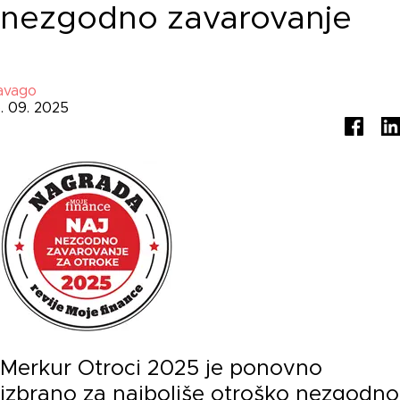
nezgodno zavarovanje
avago
6. 09. 2025
Merkur Otroci 2025 je ponovno
izbrano za najboljše otroško nezgodno