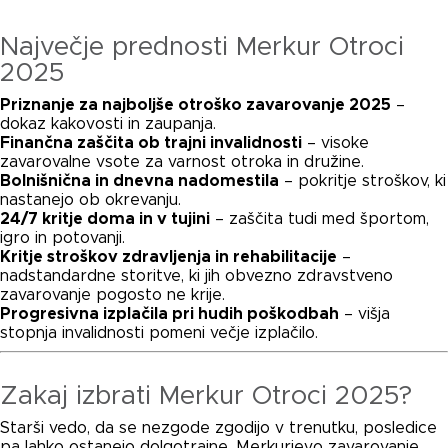
Največje prednosti Merkur Otroci
2025
Priznanje za najboljše otroško zavarovanje 2025
–
dokaz kakovosti in zaupanja.
Finančna zaščita ob trajni invalidnosti
– visoke
zavarovalne vsote za varnost otroka in družine.
Bolnišnična in dnevna nadomestila
– pokritje stroškov, ki
nastanejo ob okrevanju.
24/7 kritje doma in v tujini
– zaščita tudi med športom,
igro in potovanji.
Kritje stroškov zdravljenja in rehabilitacije
–
nadstandardne storitve, ki jih obvezno zdravstveno
zavarovanje pogosto ne krije.
Progresivna izplačila pri hudih poškodbah
– višja
stopnja invalidnosti pomeni večje izplačilo.
Zakaj izbrati Merkur Otroci 2025?
Starši vedo, da se nezgode zgodijo v trenutku, posledice
pa lahko ostanejo dolgotrajne. Merkurjevo zavarovanje