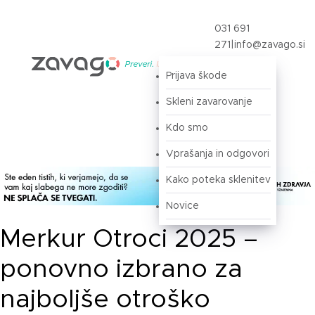
031 691
271
|
info@zavago.si
Prijava škode
Prijava
Skleni zavarovanje
Kdo smo
Vprašanja in odgovori
Kako poteka sklenitev
Novice
Merkur Otroci 2025 –
ponovno izbrano za
najboljše otroško