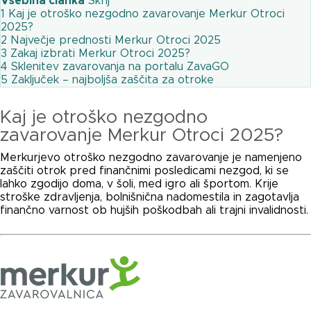
Vsebina članka
Skrij
1
Kaj je otroško nezgodno zavarovanje Merkur Otroci
2025?
2
Največje prednosti Merkur Otroci 2025
3
Zakaj izbrati Merkur Otroci 2025?
4
Sklenitev zavarovanja na portalu ZavaGO
5
Zaključek – najboljša zaščita za otroke
Kaj je otroško nezgodno
zavarovanje Merkur Otroci 2025?
Merkurjevo otroško nezgodno zavarovanje je namenjeno
zaščiti otrok pred finančnimi posledicami nezgod, ki se
lahko zgodijo doma, v šoli, med igro ali športom. Krije
stroške zdravljenja, bolnišnična nadomestila in zagotavlja
finančno varnost ob hujših poškodbah ali trajni invalidnosti.