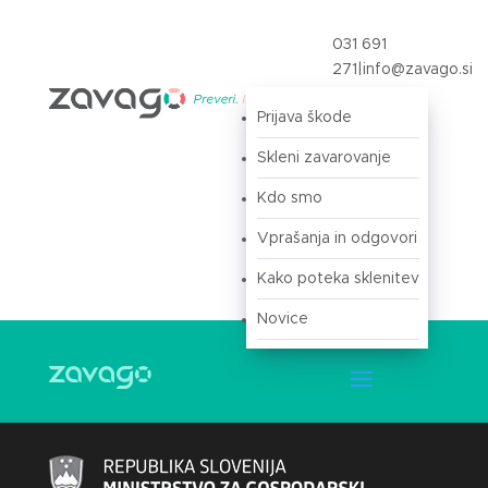
031 691
271
|
info@zavago.si
Prijava škode
Prijava
Skleni zavarovanje
Kdo smo
Vprašanja in odgovori
Kako poteka sklenitev
Novice