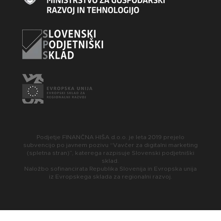
Podjetje FINANČNA HIŠA d.o.o. je leta 2019 prejelo
subvencijo po javnem pozivu “Vavčer za digitalni marketing
(spletna stran)”, katerega razpisuje Slovenski podjetniški
sklad.
Naložbo sofinancirata Republika Slovenija in Evropska unija
iz Evropskega sklada za regionalni razvoj.