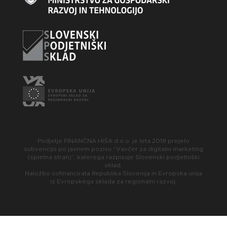
Podjetje FINANČNA HIŠA d.o.o. je leta 2019 prejelo
subvencijo po javnem pozivu “Vavčer za digitalni marketing
(spletna stran)”, katerega razpisuje Slovenski podjetniški
sklad.
Naložbo sofinancirata Republika Slovenija in Evropska unija
iz Evropskega sklada za regionalni razvoj.