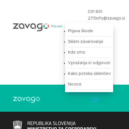
031 691
271
|
info@zavago.si
Prijava škode
Prijava
Skleni zavarovanje
Kdo smo
Vprašanja in odgovori
Kako poteka sklenitev
Novice