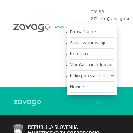
031 691
271
|
info@zavago.si
Prijava škode
Prijava
Skleni zavarovanje
Kdo smo
Vprašanja in odgovori
Kako poteka sklenitev
Novice