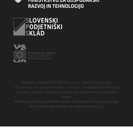
Podjetje FINANČNA HIŠA d.o.o. je leta 2019 prejelo
subvencijo po javnem pozivu “Vavčer za digitalni marketing
(spletna stran)”, katerega razpisuje Slovenski podjetniški
sklad.
Naložbo sofinancirata Republika Slovenija in Evropska unija
iz Evropskega sklada za regionalni razvoj.