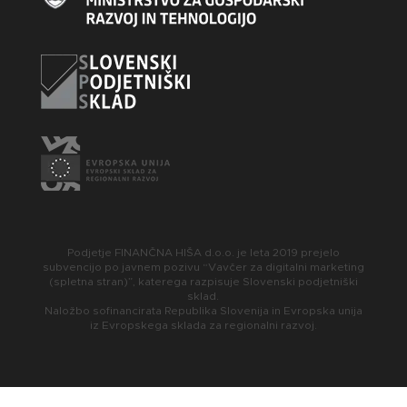
Podjetje FINANČNA HIŠA d.o.o. je leta 2019 prejelo
subvencijo po javnem pozivu “Vavčer za digitalni marketing
(spletna stran)”, katerega razpisuje Slovenski podjetniški
sklad.
Naložbo sofinancirata Republika Slovenija in Evropska unija
iz Evropskega sklada za regionalni razvoj.