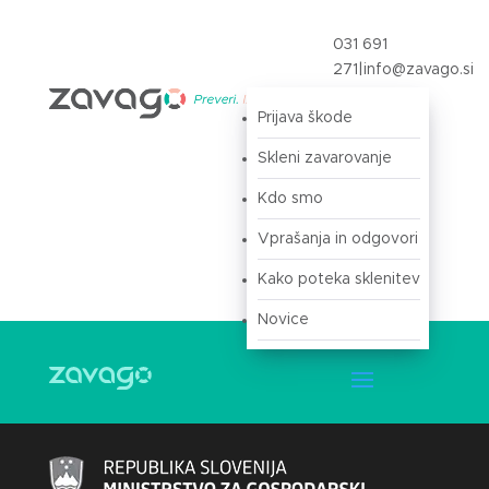
031 691
271
|
info@zavago.si
Prijava škode
Prijava
Skleni zavarovanje
Kdo smo
Vprašanja in odgovori
Kako poteka sklenitev
Novice