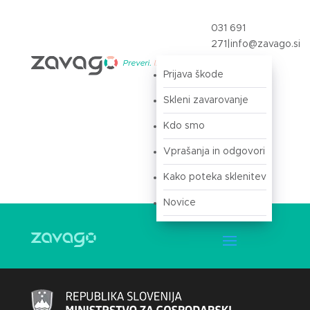
031 691
271
|
info@zavago.si
Prijava škode
Prijava
Skleni zavarovanje
Kdo smo
Vprašanja in odgovori
Kako poteka sklenitev
Novice