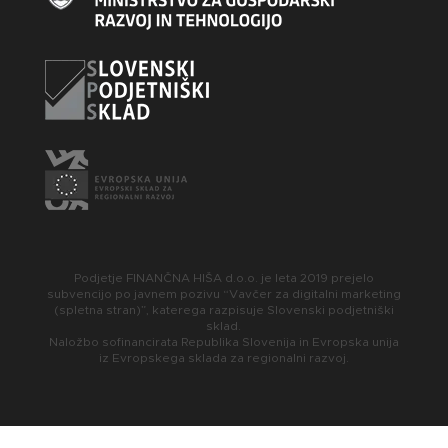
Podjetje FINANČNA HIŠA d.o.o. je leta 2019 prejelo
subvencijo po javnem pozivu “Vavčer za digitalni marketing
(spletna stran)”, katerega razpisuje Slovenski podjetniški
sklad.
Naložbo sofinancirata Republika Slovenija in Evropska unija
iz Evropskega sklada za regionalni razvoj.