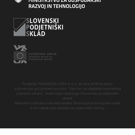
Podjetje FINANČNA HIŠA d.o.o. je leta 2019 prejelo
subvencijo po javnem pozivu “Vavčer za digitalni marketing
(spletna stran)”, katerega razpisuje Slovenski podjetniški
sklad.
Naložbo sofinancirata Republika Slovenija in Evropska unija
iz Evropskega sklada za regionalni razvoj.