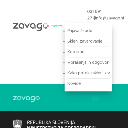
031 691
271
|
info@zavago.si
Prijava škode
Prijava
Skleni zavarovanje
Kdo smo
Vprašanja in odgovori
Kako poteka sklenitev
Novice