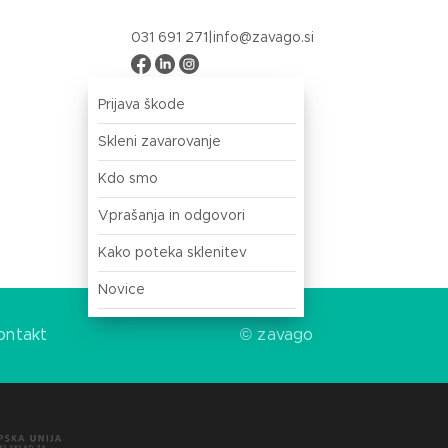
031 691 271
|
info@zavago.si
Prijava
Prijava škode
Skleni zavarovanje
Kdo smo
Vprašanja in odgovori
Kako poteka sklenitev
Novice
ontakt
© zavago