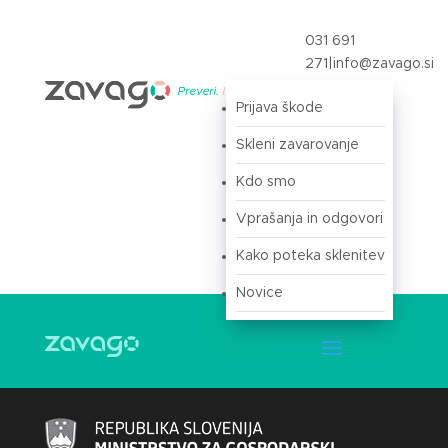
031 691
271
|
info@zavago.si
Prijava škode
Prijava
Skleni zavarovanje
Kdo smo
Vprašanja in odgovori
Kako poteka sklenitev
Novice