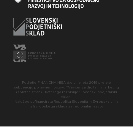
Podjetje FINANČNA HIŠA d.o.o. je leta 2019 prejelo
subvencijo po javnem pozivu “Vavčer za digitalni marketing
(spletna stran)”, katerega razpisuje Slovenski podjetniški
sklad.
Naložbo sofinancirata Republika Slovenija in Evropska unija
iz Evropskega sklada za regionalni razvoj.