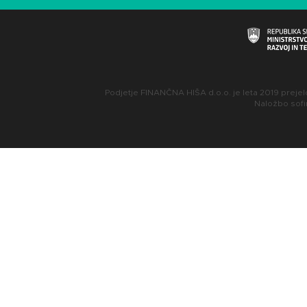
Podjetje FINANČNA HIŠA d.o.o. je leta 2019 prejel
Naložbo sofin