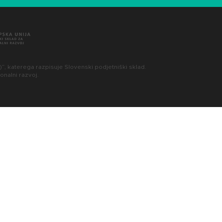
”, katerega razpisuje Slovenski podjetniški sklad.
onalni razvoj.