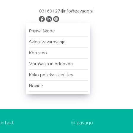
031 691 271
|
info@zavago.si
Prijava
Prijava škode
Skleni zavarovanje
Kdo smo
Vprašanja in odgovori
Kako poteka sklenitev
Novice
ontakt
© zavago