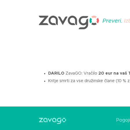
DARILO
ZavaGO: Vračilo
20 eur
na vaš
Kritje smrti za vse družinske člane (10 % 
Pogoj