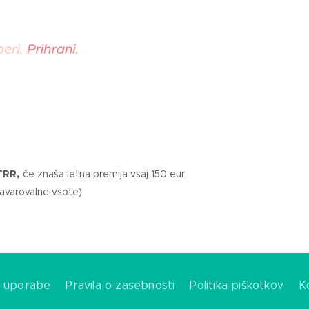
 TRR,
če znaša letna premija vsaj 150 eur
zavarovalne vsote)
i uporabe
Pravila o zasebnosti
Politika piškotkov
K