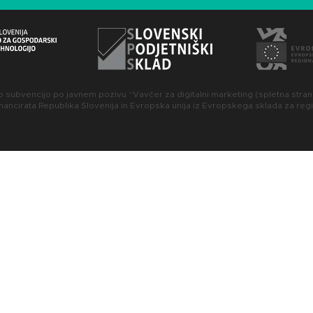
o subvencijo po javnem pozivu “Vavčer za digitalni marketing (spletna stran)
ancirata Republika Slovenija in Evropska unija iz Evropskega sklada za regi