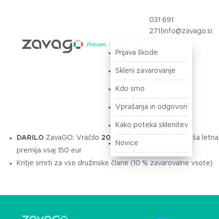
031 691
271
|
info@zavago.si
Prijava škode
Prijava
Skleni zavarovanje
Kdo smo
Vprašanja in odgovori
Kako poteka sklenitev
DARILO
ZavaGO: Vračilo
20 eur
na vaš TRR,
če znaša letna
Novice
premija vsaj 150 eur
Kritje smrti za vse družinske člane (10 % zavarovalne vsote)