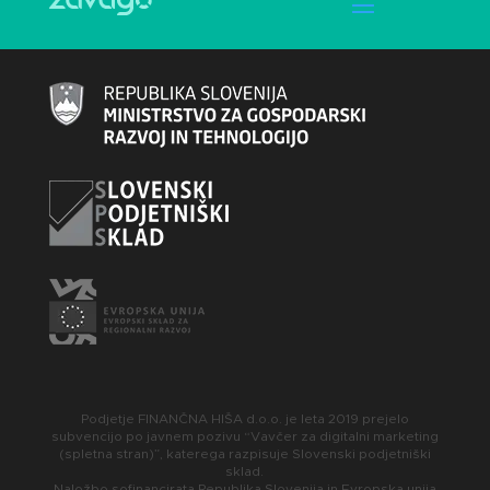
Podjetje FINANČNA HIŠA d.o.o. je leta 2019 prejelo
subvencijo po javnem pozivu “Vavčer za digitalni marketing
(spletna stran)”, katerega razpisuje Slovenski podjetniški
sklad.
Naložbo sofinancirata Republika Slovenija in Evropska unija