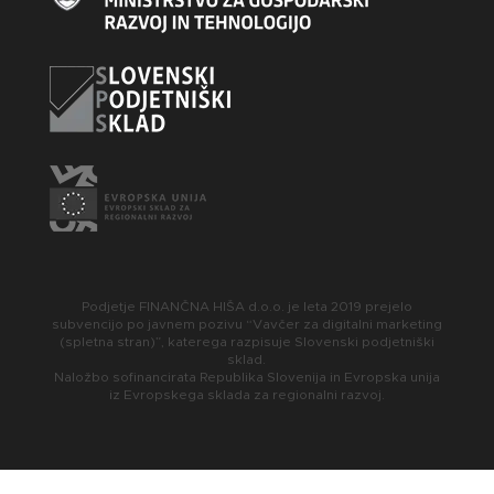
Podjetje FINANČNA HIŠA d.o.o. je leta 2019 prejelo
subvencijo po javnem pozivu “Vavčer za digitalni marketing
(spletna stran)”, katerega razpisuje Slovenski podjetniški
sklad.
Naložbo sofinancirata Republika Slovenija in Evropska unija
iz Evropskega sklada za regionalni razvoj.