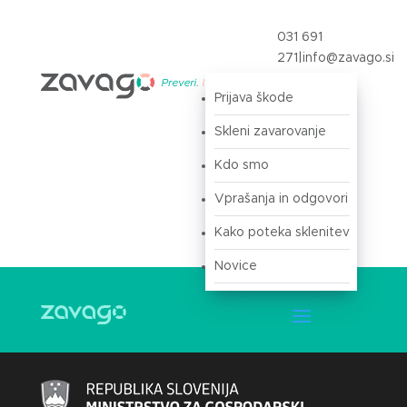
031 691
271
|
info@zavago.si
Prijava škode
Prijava
Skleni zavarovanje
Kdo smo
Vprašanja in odgovori
Kako poteka sklenitev
Novice