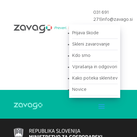
031 691
271
|
info@zavago.si
Prijava škode
Prijava
Skleni zavarovanje
Kdo smo
Vprašanja in odgovori
Kako poteka sklenitev
Novice