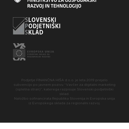
Podjetje FINANČNA HIŠA d.o.o. je leta 2019 prejelo
subvencijo po javnem pozivu “Vavčer za digitalni marketing
(spletna stran)”, katerega razpisuje Slovenski podjetniški
sklad.
Naložbo sofinancirata Republika Slovenija in Evropska unija
iz Evropskega sklada za regionalni razvoj.