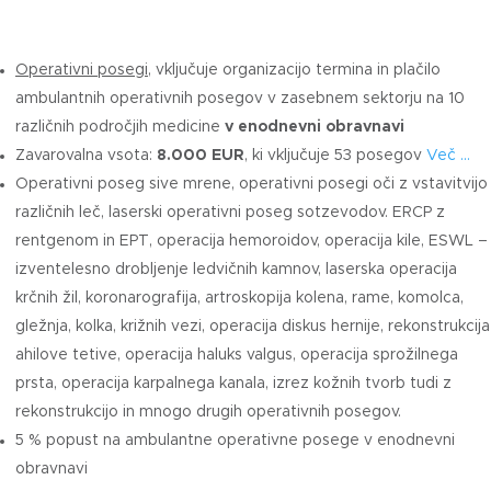
Operativni posegi
, vključuje organizacijo termina in plačilo
ambulantnih operativnih posegov v zasebnem sektorju na 10
različnih področjih medicine
v enodnevni obravnavi
Zavarovalna vsota:
8.000 EUR
, ki vključuje 53 posegov
Več …
Operativni poseg sive mrene, operativni posegi oči z vstavitvijo
različnih leč, laserski operativni poseg sotzevodov. ERCP z
rentgenom in EPT, operacija hemoroidov, operacija kile, ESWL –
izventelesno drobljenje ledvičnih kamnov, laserska operacija
krčnih žil, koronarografija, artroskopija kolena, rame, komolca,
gležnja, kolka, križnih vezi, operacija diskus hernije, rekonstrukcija
ahilove tetive, operacija haluks valgus, operacija sprožilnega
prsta, operacija karpalnega kanala, izrez kožnih tvorb tudi z
rekonstrukcijo in mnogo drugih operativnih posegov.
5 % popust na ambulantne operativne posege v enodnevni
obravnavi