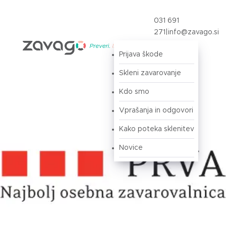
031 691
271
|
info@zavago.si
Prijava škode
Prijava
Skleni zavarovanje
Kdo smo
Vprašanja in odgovori
Kako poteka sklenitev
Novice