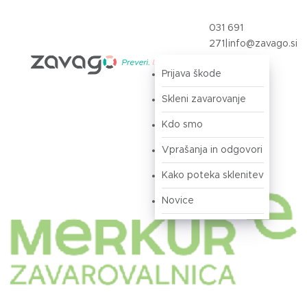
031 691
271
|
info@zavago.si
Prijava škode
Prijava
Skleni zavarovanje
Kdo smo
Vprašanja in odgovori
Kako poteka sklenitev
Novice