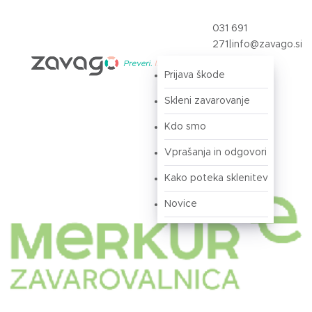
031 691
271
|
info@zavago.si
Prijava škode
Prijava
Skleni zavarovanje
Kdo smo
Vprašanja in odgovori
Kako poteka sklenitev
Novice