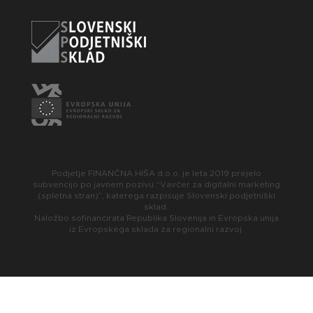
Podjetje FINANČNA HIŠA d.o.o. je leta 2019 prejelo
subvencijo po javnem pozivu “Vavčer za digitalni marketing
(spletna stran)”, katerega razpisuje Slovenski podjetniški
sklad.
Naložbo sofinancirata Republika Slovenija in Evropska unija
iz Evropskega sklada za regionalni razvoj.