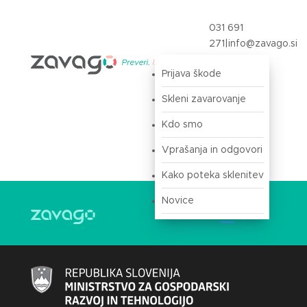
031 691
271
|
info@zavago.si
Prijava škode
Prijava
Skleni zavarovanje
Kdo smo
Vprašanja in odgovori
Kako poteka sklenitev
Novice