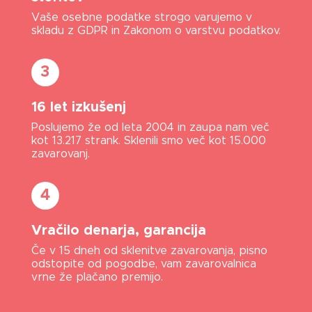
Vaše osebne podatke strogo varujemo v
skladu z GDPR in Zakonom o varstvu podatkov.
3
16 let izkušenj
Poslujemo
ž
e od leta 2004 in zaupa nam
več
kot 13.217 strank. Sklenili smo več kot 15.000
zavarovanj.
4
Vračilo denarja, garancija
Če v 15 dneh od sklenitve zavarovanja, pisno
odstopite od pogodbe, vam zavarovalnica
vrne že plačano premijo.