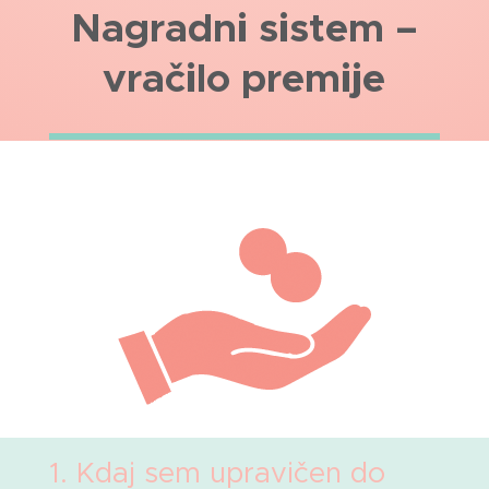
Nagradni sistem –
vračilo premije
1. Kdaj sem upravičen do