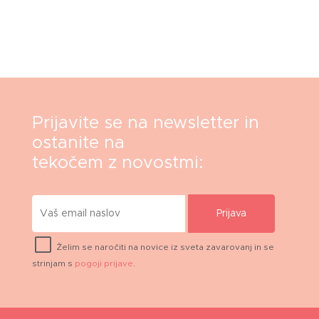
Prijavite se na newsletter in
ostanite na
tekočem z novostmi:
Prijava
Želim se naročiti na novice iz sveta zavarovanj in se
strinjam s
pogoji prijave
.