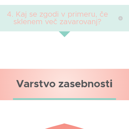
4. Kaj se zgodi v primeru, če
sklenem več zavarovanj?
Varstvo zasebnosti