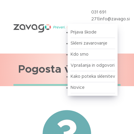
031 691
271
|
info@zavago.si
Prijava škode
Prijava
Skleni zavarovanje
Kdo smo
Vprašanja in odgovori
Pogosta vprašanja
Kako poteka sklenitev
Novice