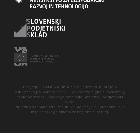
Podjetje FINANČNA HIŠA d.o.o. je leta 2019 prejelo
subvencijo po javnem pozivu “Vavčer za digitalni marketing
(spletna stran)”, katerega razpisuje Slovenski podjetniški
sklad.
Naložbo sofinancirata Republika Slovenija in Evropska unija
iz Evropskega sklada za regionalni razvoj.