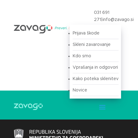
031 691
271
|
info@zavago.si
Prijava škode
Prijava
Skleni zavarovanje
Kdo smo
Vprašanja in odgovori
Kako poteka sklenitev
Novice