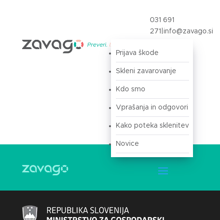
031 691
271
|
info@zavago.si
Prijava škode
Prijava
Skleni zavarovanje
Kdo smo
Vprašanja in odgovori
Kako poteka sklenitev
Novice