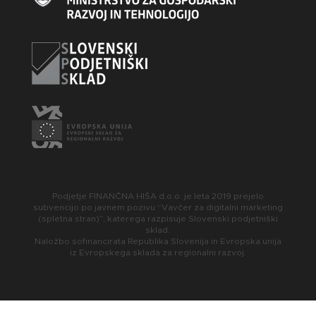
Podjetje FINANČNA HIŠA d.o.o. je leta 2019 prejelo
subvencijo po javnem pozivu “Vavčer za digitalni marketing
(spletna stran)”, katerega razpisuje Slovenski podjetniški
sklad.
Naložbo sofinancirata Republika Slovenija in Evropska unija
iz Evropskega sklada za regionalni razvoj.