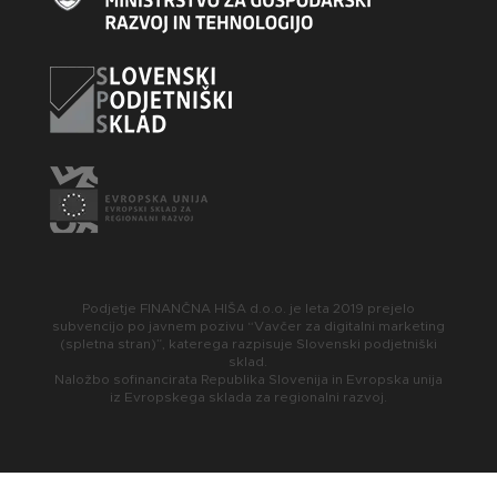
Podjetje FINANČNA HIŠA d.o.o. je leta 2019 prejelo
subvencijo po javnem pozivu “Vavčer za digitalni marketing
(spletna stran)”, katerega razpisuje Slovenski podjetniški
sklad.
Naložbo sofinancirata Republika Slovenija in Evropska unija
iz Evropskega sklada za regionalni razvoj.