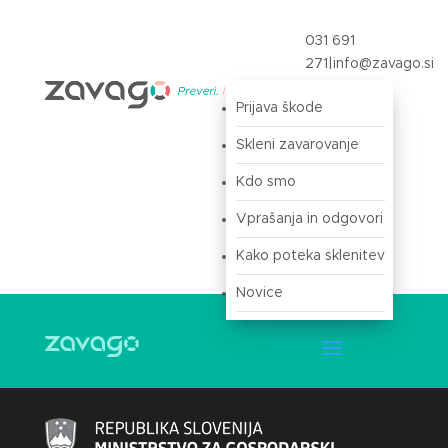
031 691
271
|
info@zavago.si
Prijava škode
Prijava
Skleni zavarovanje
Kdo smo
Vprašanja in odgovori
Kako poteka sklenitev
Novice