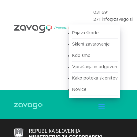
031 691
271
|
info@zavago.si
Prijava škode
Prijava
Skleni zavarovanje
Kdo smo
Vprašanja in odgovori
Kako poteka sklenitev
Novice