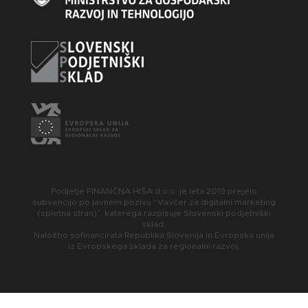
Podjetje FINANČNA HIŠA d.o.o. je leta 2019 prejelo
subvencijo po javnem pozivu “Vavčer za digitalni marketing
(spletna stran)”, katerega razpisuje Slovenski podjetniški
sklad.
Naložbo sofinancirata Republika Slovenija in Evropska unija
iz Evropskega sklada za regionalni razvoj.