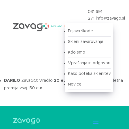
031 691
271
|
info@zavago.si
Prijava škode
Prijava
Skleni zavarovanje
Kdo smo
Vprašanja in odgovori
Kako poteka sklenitev
DARILO
ZavaGO: Vračilo
20 eur
na vaš TRR,
če znaša letna
Novice
premija vsaj 150 eur