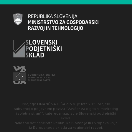
Podjetje FINANČNA HIŠA d.o.o. je leta 2019 prejelo
subvencijo po javnem pozivu “Vavčer za digitalni marketing
(spletna stran)”, katerega razpisuje Slovenski podjetniški
sklad.
Naložbo sofinancirata Republika Slovenija in Evropska unija
iz Evropskega sklada za regionalni razvoj.