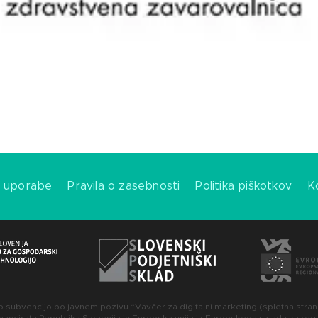
i uporabe
Pravila o zasebnosti
Politika piškotkov
K
o subvencijo po javnem pozivu “Vavčer za digitalni marketing (spletna stran)
ancirata Republika Slovenija in Evropska unija iz Evropskega sklada za regi