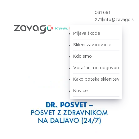
031 691
271
|
info@zavago.si
Prijava škode
Prijava
Skleni zavarovanje
Kdo smo
Vprašanja in odgovori
Kako poteka sklenitev
Novice