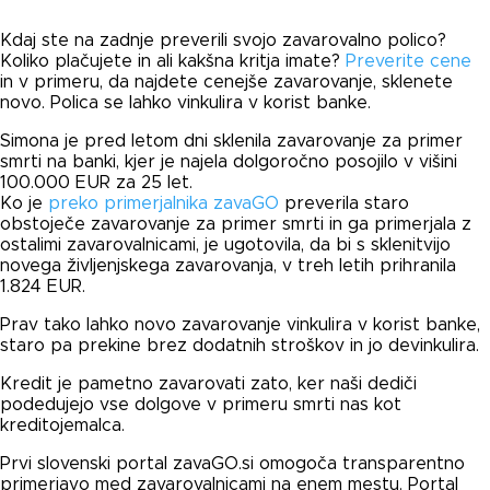
Kdaj ste na zadnje preverili svojo zavarovalno polico?
Koliko plačujete in ali kakšna kritja imate?
Preverite cene
in v primeru, da najdete cenejše zavarovanje, sklenete
novo. Polica se lahko vinkulira v korist banke.
Simona je pred letom dni sklenila zavarovanje za primer
smrti na banki, kjer je najela dolgoročno posojilo v višini
100.000 EUR za 25 let.
Ko je
preko primerjalnika zavaGO
preverila staro
obstoječe zavarovanje za primer smrti in ga primerjala z
ostalimi zavarovalnicami, je ugotovila, da bi s sklenitvijo
novega življenjskega zavarovanja, v treh letih prihranila
1.824 EUR.
Prav tako lahko novo zavarovanje vinkulira v korist banke,
staro pa prekine brez dodatnih stroškov in jo devinkulira.
Kredit je pametno zavarovati zato, ker naši dediči
podedujejo vse dolgove v primeru smrti nas kot
kreditojemalca.
Prvi slovenski portal zavaGO.si omogoča transparentno
primerjavo med zavarovalnicami na enem mestu. Portal