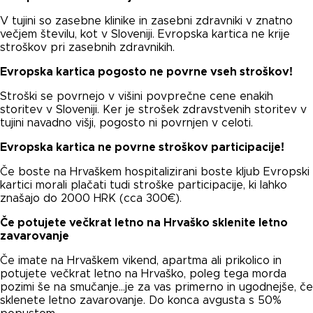
V tujini so zasebne klinike in zasebni zdravniki v znatno
večjem številu, kot v Sloveniji. Evropska kartica ne krije
stroškov pri zasebnih zdravnikih.
Evropska kartica pogosto ne povrne vseh stroškov!
Stroški se povrnejo v višini povprečne cene enakih
storitev v Sloveniji. Ker je strošek zdravstvenih storitev v
tujini navadno višji, pogosto ni povrnjen v celoti.
Evropska kartica ne povrne stroškov participacije!
Če boste na Hrvaškem hospitalizirani boste kljub Evropski
kartici morali plačati tudi stroške participacije, ki lahko
znašajo do 2000 HRK (cca 300€).
Če potujete večkrat letno na Hrvaško sklenite letno
zavarovanje
Če imate na Hrvaškem vikend, apartma ali prikolico in
potujete večkrat letno na Hrvaško, poleg tega morda
pozimi še na smučanje…je za vas primerno in ugodnejše, če
sklenete letno zavarovanje. Do konca avgusta s 50%