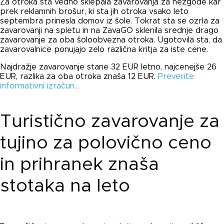
Za otroka sta vedno sklepala zavarovanja za nezgode kar
prek reklamnih brošur, ki sta jih otroka vsako leto
septembra prinesla domov iz šole. Tokrat sta se ozrla za
zavarovanji na spletu in na ZavaGO sklenila srednje drago
zavarovanje za oba šoloobvezna otroka. Ugotovila sta, da
zavarovalnice ponujajo zelo različna kritja za iste cene.
Najdražje zavarovanje stane 32 EUR letno, najcenejše 26
EUR, razlika za oba otroka znaša 12 EUR.
Preverite
informativni izračun…
Turistično zavarovanje za
tujino za polovično ceno
in prihranek znaša
stotaka na leto