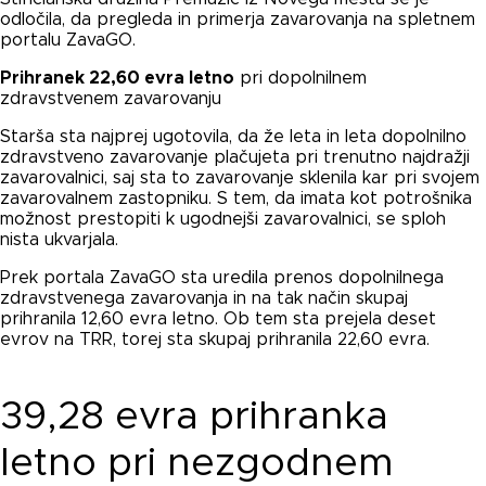
odločila, da pregleda in primerja zavarovanja na spletnem
portalu ZavaGO.
Prihranek 22,60 evra letno
pri dopolnilnem
zdravstvenem zavarovanju
Starša sta najprej ugotovila, da že leta in leta dopolnilno
zdravstveno zavarovanje plačujeta pri trenutno najdražji
zavarovalnici, saj sta to zavarovanje sklenila kar pri svojem
zavarovalnem zastopniku. S tem, da imata kot potrošnika
možnost prestopiti k ugodnejši zavarovalnici, se sploh
nista ukvarjala.
Prek portala ZavaGO sta uredila prenos dopolnilnega
zdravstvenega zavarovanja in na tak način skupaj
prihranila 12,60 evra letno. Ob tem sta prejela deset
evrov na TRR, torej sta skupaj prihranila 22,60 evra.
39,28 evra prihranka
letno pri nezgodnem