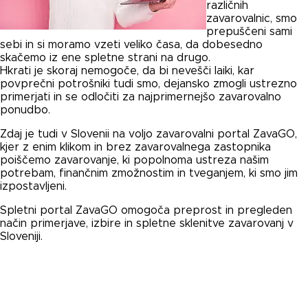
različnih
zavarovalnic, smo
prepuščeni sami
sebi in si moramo vzeti veliko časa, da dobesedno
skačemo iz ene spletne strani na drugo.
Hkrati je skoraj nemogoče, da bi nevešči laiki, kar
povprečni potrošniki tudi smo, dejansko zmogli ustrezno
primerjati in se odločiti za najprimernejšo zavarovalno
ponudbo.
Zdaj je tudi v Slovenii na voljo zavarovalni portal ZavaGO,
kjer z enim klikom in brez zavarovalnega zastopnika
poiščemo zavarovanje, ki popolnoma ustreza našim
potrebam, finančnim zmožnostim in tveganjem, ki smo jim
izpostavljeni.
Spletni portal ZavaGO omogoča preprost in pregleden
način primerjave, izbire in spletne sklenitve zavarovanj v
Sloveniji.