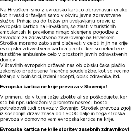
Na Hrvaškem smo z evropsko kartico obravnavani enako
kot hrvaški državljani samo v okviru javne zdravstvene
službe. Prihaja pa do težav pri uveljavljanju pravic iz
evropske kartice na Hrvaškem, še zlasti v turističnih
ambulantah, ki praviloma nimajo sklenjene pogodbe z
zavodom za zdravstveno zavarovanje na Hrvaškem.
Stroške moramo zato sami plačevati v celoti in jih ne krije
evropska zdravstvena kartica. pazite, ker so nekartere
turistične ambulante celo v prostorih javnih zdravstvenih
domov.
V številnih evropskih državah nas ob obisku čaka plačilo
zakonsko predpisane finančne soudeležbe, kot so recimo
ležanje v bolnišnici, izdani recepti, obisk zdravnika, itd.
Evropska kartica ne krije prevoza v Slovenijo!
V primeru, da v tujini težje zbolite ali se poškodujete, ker
ste bili npr. udeleženi v prometni nesreči, boste
potrebovali tudi prevoz v Slovenijo. Strošek prevoza zgolj
iz sosednjih držav znaša od 1.500€ dalje in tega stroška
prevoza v domovino vam evropska kartica ne krije.
Evropska kartica ne krije storitev zasebnih zdravnikov!