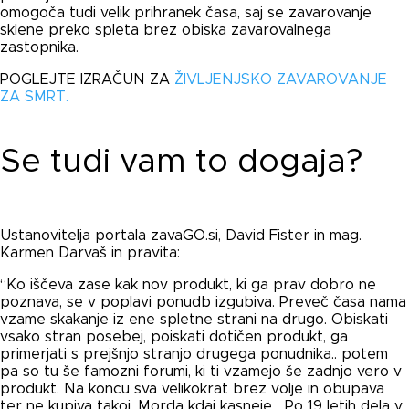
omogoča tudi velik prihranek časa, saj se zavarovanje
sklene preko spleta brez obiska zavarovalnega
zastopnika.
POGLEJTE IZRAČUN ZA
ŽIVLJENJSKO ZAVAROVANJE
ZA SMRT.
Se tudi vam to dogaja?
Ustanovitelja portala zavaGO.si, David Fister in mag.
Karmen Darvaš in pravita:
“Ko iščeva zase kak nov produkt, ki ga prav dobro ne
poznava, se v poplavi ponudb izgubiva. Preveč časa nama
vzame skakanje iz ene spletne strani na drugo. Obiskati
vsako stran posebej, poiskati dotičen produkt, ga
primerjati s prejšnjo stranjo drugega ponudnika.. potem
pa so tu še famozni forumi, ki ti vzamejo še zadnjo vero v
produkt. Na koncu sva velikokrat brez volje in obupava
ter ne kupiva takoj. Morda kdaj kasneje… Po 19 letih dela v