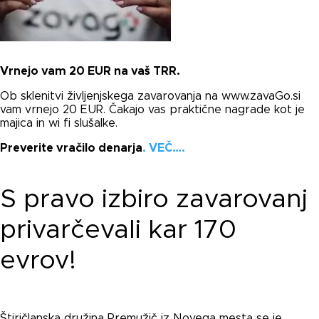
Vrnejo vam 20 EUR na vaš TRR.
Ob sklenitvi življenjskega zavarovanja na www.zavaGo.si
vam vrnejo 20 EUR. Čakajo vas praktične nagrade kot je
majica in wi fi slušalke.
Preverite vračilo denarja
. VEČ….
S pravo izbiro zavarovanj
privarčevali kar 170
evrov!
Štiričlanska družina Premužič iz Novega mesta se je