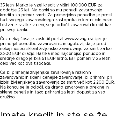
35 letni Marko je vzel kredit v višini 100.000 EUR za
obdobje 25 let. Na banki so mu ponudli zavarovanje
kredita za primer smrti. Za primerjalno ponudbo je prosil
tudi svojega zavarovalnega zastopnika in ker ni bilo neke
bistvene razlike v ceni, se je odločil zavarovati kredit kar
pri svoji banki.
Čez nekaj časa je zasledil portal www.zavago.si, kjer je
primerjal ponudbo zavarovalnic in ugotovil, da je pred
nekaj meseci sklenil življensko zavarovanje za smrt za kar
2.200 EUR dražje. Razlika med najcenejšo ponudbo in
srednje drago je bila 91 EUR letno, kar pomeni v 25 letih
celo več kot dva tisočaka.
Če bi primerjal življenjska zavarovanja različnih
zavarovalnic in sklenil cenejše zavarovanje, bi prihranil pri
izbiri življenjskega zavarovanja za smrt več kot 2.200 EUR.
Na koncu se je odločil, da drago zavarovanje prekine in
sklene cenejše in tako prihrani za letni dopust za vso
družino.
Imate kredit in ste se že