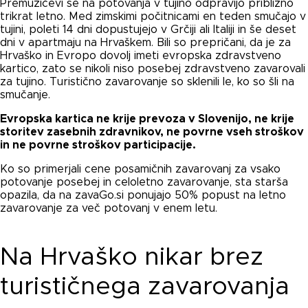
Premužičevi se na potovanja v tujino odpravijo približno
trikrat letno. Med zimskimi počitnicami en teden smučajo v
tujini, poleti 14 dni dopustujejo v Grčiji ali Italiji in še deset
dni v apartmaju na Hrvaškem. Bili so prepričani, da je za
Hrvaško in Evropo dovolj imeti evropska zdravstveno
kartico, zato se nikoli niso posebej zdravstveno zavarovali
za tujino. Turistično zavarovanje so sklenili le, ko so šli na
smučanje.
Evropska kartica ne krije prevoza v Slovenijo, ne krije
storitev zasebnih zdravnikov, ne povrne vseh stroškov
in ne povrne stroškov participacije.
Ko so primerjali cene posamičnih zavarovanj za vsako
potovanje posebej in celoletno zavarovanje, sta starša
opazila, da na zavaGo.si ponujajo 50% popust na letno
zavarovanje za več potovanj v enem letu.
Na Hrvaško nikar brez
turističnega zavarovanja