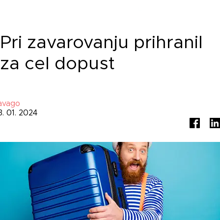
Pri zavarovanju prihranil
za cel dopust
avago
3. 01. 2024