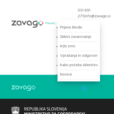
031 691
271
|
info@zavago.si
Prijava škode
Prijava
Skleni zavarovanje
Kdo smo
Vprašanja in odgovori
Kako poteka sklenitev
Novice