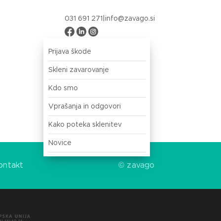
031 691 271
|
info@zavago.si
Prijava
Prijava škode
Skleni zavarovanje
Kdo smo
Vprašanja in odgovori
Kako poteka sklenitev
Novice
ontakt
© zavago