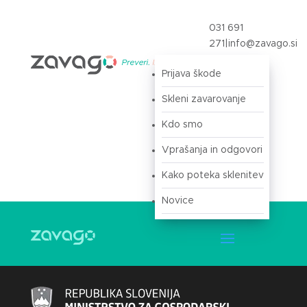
031 691
271
|
info@zavago.si
Prijava škode
Prijava
Skleni zavarovanje
Kdo smo
Vprašanja in odgovori
Kako poteka sklenitev
Novice