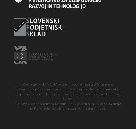
Podjetje FINANČNA HIŠA d.o.o. je leta 2019 prejelo
subvencijo po javnem pozivu “Vavčer za digitalni marketing
(spletna stran)”, katerega razpisuje Slovenski podjetniški
sklad.
Naložbo sofinancirata Republika Slovenija in Evropska unija
iz Evropskega sklada za regionalni razvoj.