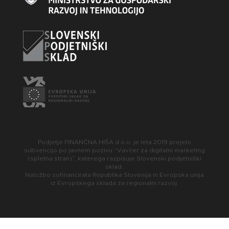
Podjetje FINANČNA HIŠA d.o.o. je leta 2019 prejelo
subvencijo po javnem pozivu “Vavčer za digitalni marketing
(spletna stran)”, katerega razpisuje Slovenski podjetniški
sklad.
Naložbo sofinancirata Republika Slovenija in Evropska unija
iz Evropskega sklada za regionalni razvoj.