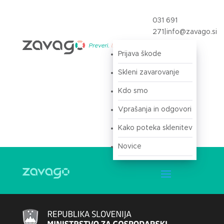
031 691
271
|
info@zavago.si
Prijava škode
Prijava
Skleni zavarovanje
Kdo smo
Vprašanja in odgovori
Kako poteka sklenitev
Novice